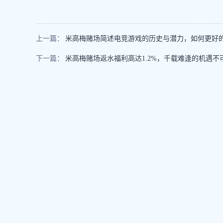
上一篇：
米高梅赌场简述电竞游戏的历史与潜力，如何更好
下一篇：
米高梅赌场返水福利高达1.2%，千载难逢的机遇不