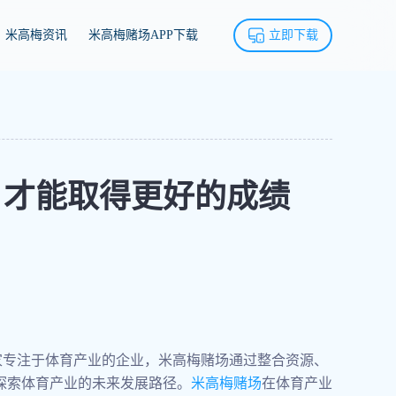
米高梅资讯
米高梅赌场APP下载
立即下载
，才能取得更好的成绩
为一家专注于体育产业的企业，米高梅赌场通过整合资源、
探索体育产业的未来发展路径。
米高梅赌场
在体育产业