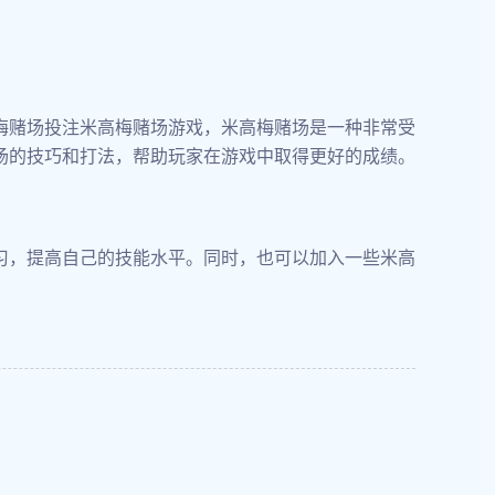
。
梅赌场投注米高梅赌场游戏，米高梅赌场是一种非常受
场的技巧和打法，帮助玩家在游戏中取得更好的成绩。
习，提高自己的技能水平。同时，也可以加入一些米高