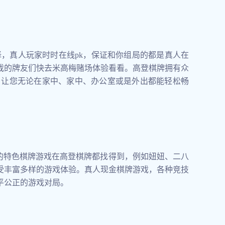
，真人玩家时时在线pk，保证和你组局的都是真人在
戏的牌友们快去米高梅赌场体验看看。高登棋牌拥有众
台，让您无论在家中、家中、办公室或是外出都能轻松畅
洲的特色棋牌游戏在高登棋牌都找得到，例如妞妞、二八
受丰富多样的游戏体验。真人现金棋牌游戏，各种竞技
平公正的游戏对局。