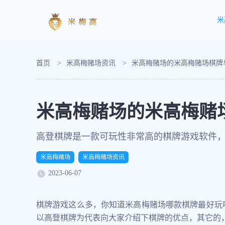
米
首页
>
米高梅赌场资讯
>
米高梅赌场的米高梅赌场棋牌
米高梅赌场的米高梅赌
高登棋牌是一款可玩性非常高的棋牌游戏软件
米高梅赌场
米高梅赌场资讯
2023-06-07
棋牌游戏这么多，你知道米高梅赌场哪款棋牌最好玩
以高登棋牌为代表向大家介绍下棋牌的优点，其它的