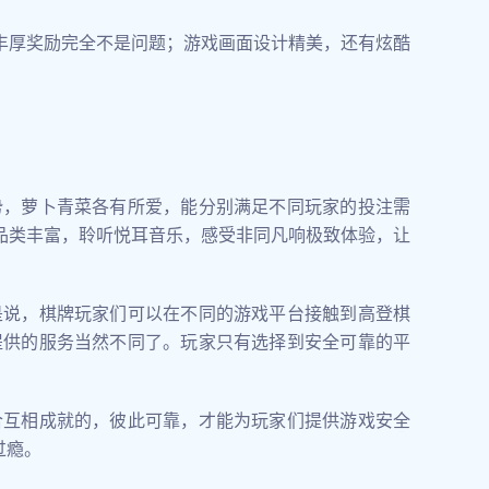
丰厚奖励完全不是问题；游戏画面设计精美，还有炫酷
势，萝卜青菜各有所爱，能分别满足不同玩家的投注需
品类丰富，聆听悦耳音乐，感受非同凡响极致体验，让
是说，棋牌玩家们可以在不同的游戏平台接触到高登棋
提供的服务当然不同了。玩家只有选择到安全可靠的平
合互相成就的，彼此可靠，才能为玩家们提供游戏安全
过瘾。