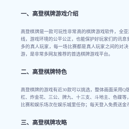
一、高登棋牌游戏介绍
高登棋牌是一款可玩性非常高的棋牌游戏软件，全亚
线，游戏环境的公平公正，也能保护好玩家们的讯息
多的真人玩家，每一场比赛都是真人玩家之间的对决，
游，是非常多网友推荐的首选棋牌游戏平台。
二、高登棋牌特色
高登棋牌的游戏有近30款可以挑选，整体画面采用Q
杠、炸金花、三公、牌九、十三支、斗地主、色碟等
比赛和娱乐场次在娱乐城里任你；每天登入免费送金
三、高登棋牌攻略